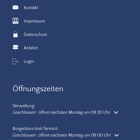
Kontakt
Impressum
Datenschutz
Anfahrt
Login
Öffnungszeiten
Verwaltung:
Klicken, um weitere Öffnungs- oder Schließzeiten auszublenden
Geschlossen:
öffnet nächsten Montag um 08:30 Uhr
Bürgerbüro (mit Termin):
Klicken, um weitere Öffnungs- oder Schließzeiten auszublenden
Geschlossen:
öffnet nächsten Montag um 08:00 Uhr