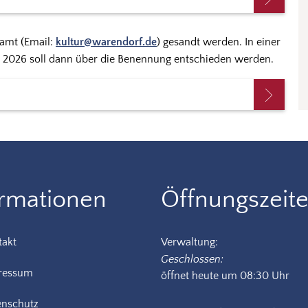
ramt (Email:
kultur@warendorf.de
) gesandt werden. In einer
hr 2026 soll dann über die Benennung entschieden werden.
ormationen
Öffnungszeit
takt
Verwaltung:
Klicken, um weitere Öffnungs-
Geschlossen:
ressum
öffnet heute um 08:30 Uhr
enschutz