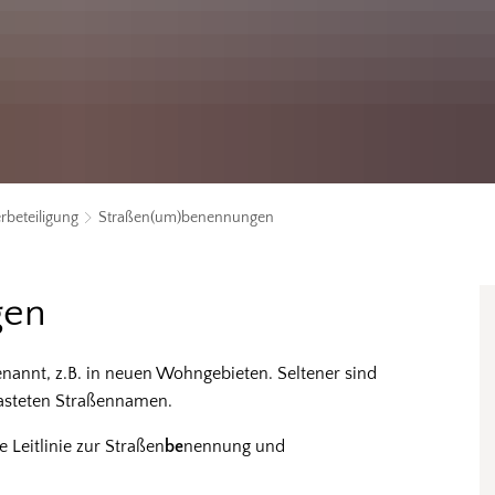
rbeteiligung
Straßen(um)benennungen
gen
annt, z.B. in neuen Wohngebieten. Seltener sind
asteten Straßennamen.
 Leitlinie zur Straßen
be
nennung und