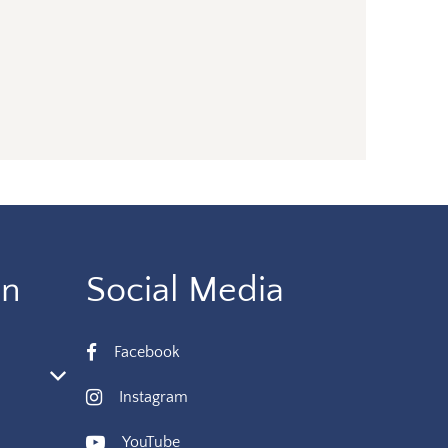
en
Social Media
Facebook
 oder Schließzeiten auszublenden
Instagram
YouTube