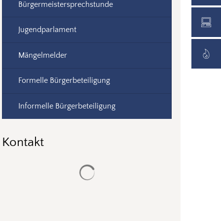
Bürgermeistersprechstunde
Jugendparlament
Mängelmelder
Formelle Bürgerbeteiligung
Informelle Bürgerbeteiligung
Kontakt
Suchergebnisse werden geladen