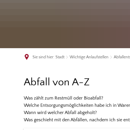
Sie sind hier:
Stadt
Wichtige Anlaufstellen
Abfallen
Abfall
Abfall von A-Z
von
Was zählt zum Restmüll oder Bioabfall?
Welche Entsorgungsmöglichkeiten habe ich in Warend
A-
Wann wird welcher Abfall abgeholt?
Was geschieht mit den Abfällen, nachdem ich sie en
Z