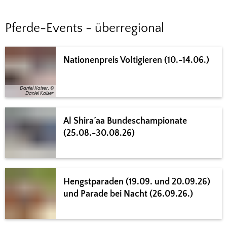
Pferde-
Pferde-Events - überregional
Events
Nationenpreis Voltigieren (10.-14.06.)
Daniel Kaiser, ©
Daniel Kaiser
Al Shira´aa Bundeschampionate
(25.08.-30.08.26)
Hengstparaden (19.09. und 20.09.26)
und Parade bei Nacht (26.09.26.)