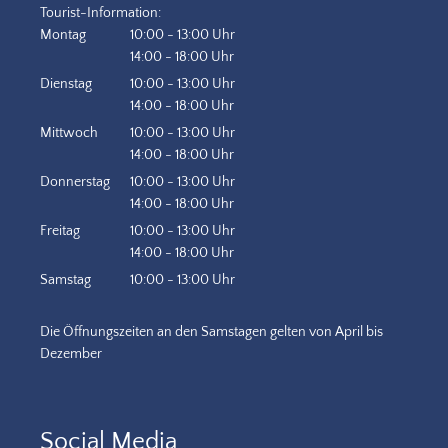
Tourist-Information:
Montag
10:00
-
13:00
Uhr
Von 10:00 bis 13:00 Uhr
14:00
-
18:00
Uhr
Von 14:00 bis 18:00 Uhr
Dienstag
10:00
-
13:00
Uhr
Von 10:00 bis 13:00 Uhr
14:00
-
18:00
Uhr
Von 14:00 bis 18:00 Uhr
Mittwoch
10:00
-
13:00
Uhr
Von 10:00 bis 13:00 Uhr
14:00
-
18:00
Uhr
Von 14:00 bis 18:00 Uhr
Donnerstag
10:00
-
13:00
Uhr
Von 10:00 bis 13:00 Uhr
14:00
-
18:00
Uhr
Von 14:00 bis 18:00 Uhr
Freitag
10:00
-
13:00
Uhr
Von 10:00 bis 13:00 Uhr
14:00
-
18:00
Uhr
Von 14:00 bis 18:00 Uhr
Samstag
10:00
-
13:00
Uhr
Von 10:00 bis 13:00 Uhr
Die Öffnungszeiten an den Samstagen gelten von April bis
Dezember
Social Media