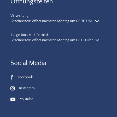
Öffnungszeiten
Verwaltung:
Klicken, um weitere Öffnungs- oder Schließzeiten auszublenden
Geschlossen:
öffnet nächsten Montag um 08:30 Uhr
Bürgerbüro (mit Termin):
Klicken, um weitere Öffnungs- oder Schließzeiten auszublenden
Geschlossen:
öffnet nächsten Montag um 08:00 Uhr
Social Media
Facebook
Instagram
YouTube