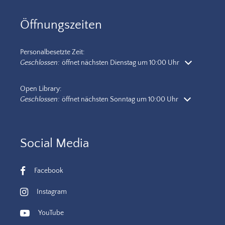
Öffnungszeiten
Personalbesetzte Zeit:
Klicken, um weitere Öffnungs- oder Schließzeiten auszublenden
Geschlossen:
öffnet nächsten Dienstag um 10:00 Uhr
Open Library:
Klicken, um weitere Öffnungs- oder Schließzeiten auszublenden
Geschlossen:
öffnet nächsten Sonntag um 10:00 Uhr
Social Media
Facebook
Instagram
YouTube