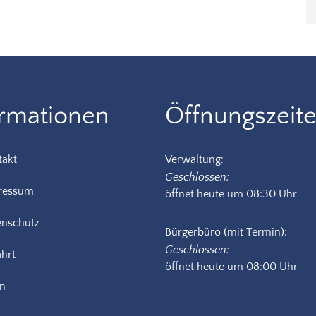
ormationen
Öffnungszeit
takt
Verwaltung:
Klicken, um weitere Öffnungs-
Geschlossen:
ressum
öffnet heute um 08:30 Uhr
enschutz
Bürgerbüro (mit Termin):
Klicken, um weitere Öffnungs-
Geschlossen:
hrt
öffnet heute um 08:00 Uhr
in