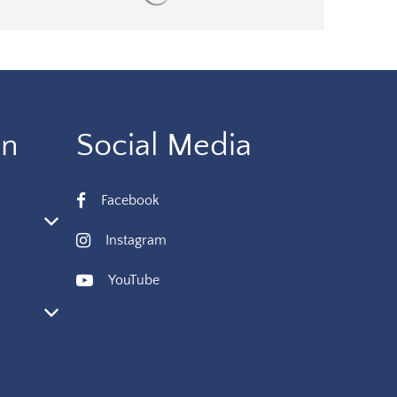
en
Social Media
Facebook
 oder Schließzeiten auszublenden
Instagram
YouTube
 oder Schließzeiten auszublenden