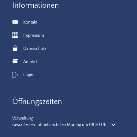
Informationen
Kontakt
Impressum
Datenschutz
Anfahrt
Login
Öffnungszeiten
Verwaltung:
Klicken, um weitere Öffnungs- oder Schließzeiten auszublenden
Geschlossen:
öffnet nächsten Montag um 08:30 Uhr