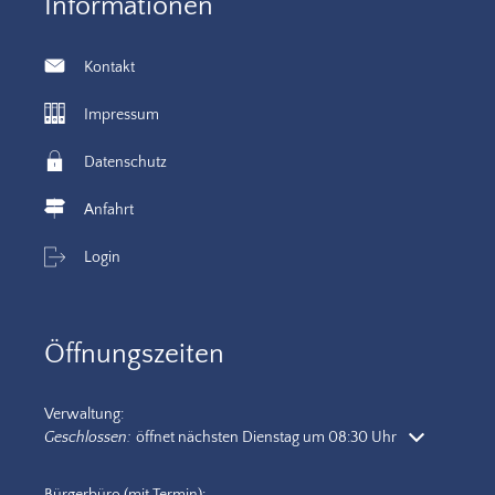
Informationen
Kontakt
Impressum
Datenschutz
Anfahrt
Login
Öffnungszeiten
Verwaltung:
Klicken, um weitere Öffnungs- oder Schließzeiten auszublenden
Geschlossen:
öffnet nächsten Dienstag um 08:30 Uhr