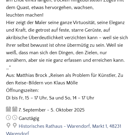
am Ende eines langen, trocken hingebürsteten Zuges mit
dem Quast, etwas hervorgehen, wachsen,
leuchten machen!
Hier zeigt der Maler seine ganze Virtuosität, seine Eleganz
und Kraft, die getrost auf feste, starre Gerüste, auf
akribische Überdeutlichkeit verzichten kann – weil sie sich
ihrer selbst bewusst ist ohne übermütig zu sein. Weil sie
weiß, dass man sich den Dingen, den Zielen, nur
annähern, aber sie nie ganz erfassen und erreichen kann.
…“
Aus: Matthias Brock „Reisen als Problem für Künstler, Zu
den Reise-Bildern von Klaus Mölle
Öffnungszeiten:
Di bis Fr, 15 – 17 Uhr, Sa und So, 14 – 17 Uhr
Datum:
7. September - 5. Oktober 2025
Uhrzeit:
Ganztägig
Historisches Rathaus - Warendorf, Markt 1, 48231
Warendorf