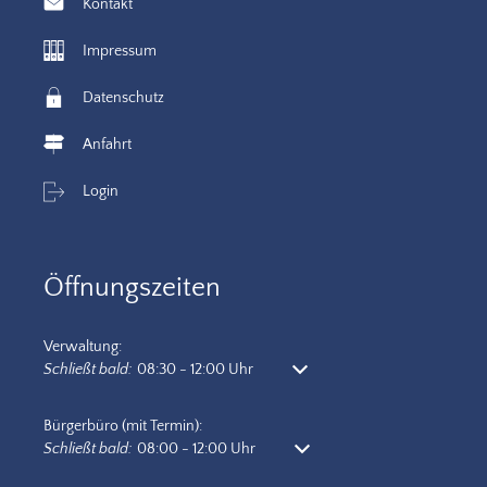
Kontakt
Impressum
Datenschutz
Anfahrt
Login
Öffnungszeiten
Verwaltung:
Klicken, um weitere Öffnungs- oder Schließzeiten auszublenden
Schließt bald:
08:30
-
12:00
Uhr
Von 08:30 bis 12:00 Uhr
Bürgerbüro (mit Termin):
Klicken, um weitere Öffnungs- oder Schließzeiten auszublenden
Schließt bald:
08:00
-
12:00
Uhr
Von 08:00 bis 12:00 Uhr