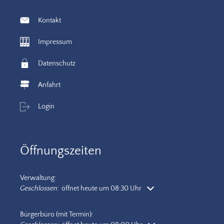
Kontakt
Impressum
Datenschutz
Anfahrt
Login
Öffnungszeiten
Verwaltung:
Klicken, um weitere Öffnungs- oder Schließzeiten auszublenden
Geschlossen:
öffnet heute um 08:30 Uhr
Bürgerbüro (mit Termin):