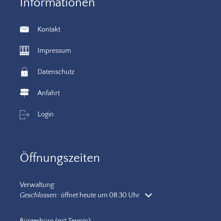
Informationen
Kontakt
Impressum
Datenschutz
Anfahrt
Login
Öffnungszeiten
Verwaltung:
Klicken, um weitere Öffnungs- oder Schließzeiten auszublenden
Geschlossen:
öffnet heute um 08:30 Uhr
Bürgerbüro (mit Termin):