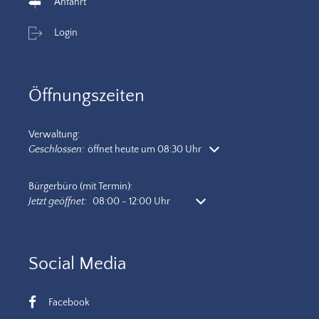
Anfahrt
Login
Öffnungszeiten
Verwaltung:
Klicken, um weitere Öffnungs- oder Schließzeiten auszublenden
Geschlossen:
öffnet heute um 08:30 Uhr
Bürgerbüro (mit Termin):
Klicken, um weitere Öffnungs- oder Schließzeiten auszublenden
Jetzt geöffnet:
08:00
-
12:00
Uhr
Von 08:00 bis 12:00 Uhr
Social Media
Facebook