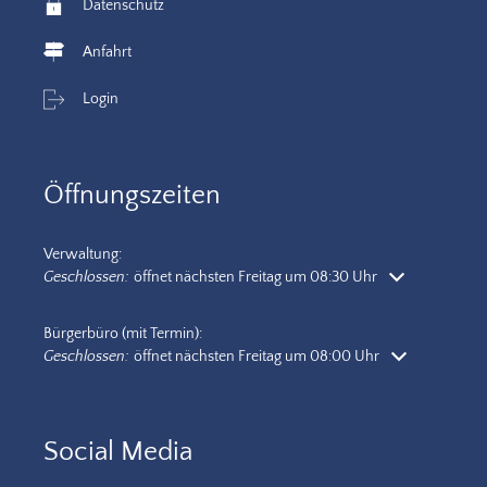
Datenschutz
Anfahrt
Login
Öffnungszeiten
Verwaltung:
Klicken, um weitere Öffnungs- oder Schließzeiten auszublenden
Geschlossen:
öffnet nächsten Freitag um 08:30 Uhr
Bürgerbüro (mit Termin):
Klicken, um weitere Öffnungs- oder Schließzeiten auszublenden
Geschlossen:
öffnet nächsten Freitag um 08:00 Uhr
Social Media