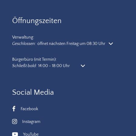
Öffnungszeiten
Verwaltung:
Klicken, um weitere Öffnungs- oder Schließzeiten auszublenden
Geschlossen:
öffnet nächsten Freitag um 08:30 Uhr
Bürgerbüro (mit Termin):
Klicken, um weitere Öffnungs- oder Schließzeiten auszublenden
Schließt bald:
14:00
-
18:00
Uhr
Von 14:00 bis 18:00 Uhr
Social Media
Facebook
Instagram
YouTube