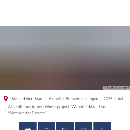
© Stadt Warendorf
Sie sind hier:
Stadt
Aktuell
Pressemitteilungen
2026
Juli
Altstadtfonds fördert Winterprojekt „Warintharktis – Das
Warendorfer Eismeer“