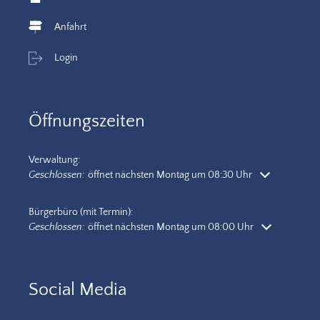
Anfahrt
Login
Öffnungszeiten
Verwaltung:
Klicken, um weitere Öffnungs- oder Schließzeiten auszublenden
Geschlossen:
öffnet nächsten Montag um 08:30 Uhr
Bürgerbüro (mit Termin):
Klicken, um weitere Öffnungs- oder Schließzeiten auszublenden
Geschlossen:
öffnet nächsten Montag um 08:00 Uhr
Social Media