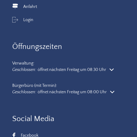
Anfahrt
Login
Öffnungszeiten
Verwaltung:
Klicken, um weitere Öffnungs- oder Schließzeiten auszublenden
Geschlossen:
öffnet nächsten Freitag um 08:30 Uhr
Bürgerbüro (mit Termin):
Klicken, um weitere Öffnungs- oder Schließzeiten auszublenden
Geschlossen:
öffnet nächsten Freitag um 08:00 Uhr
Social Media
Facebook