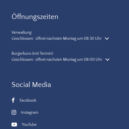
Öffnungszeiten
Verwaltung:
Klicken, um weitere Öffnungs- oder Schließzeiten auszublenden
Geschlossen:
öffnet nächsten Montag um 08:30 Uhr
Bürgerbüro (mit Termin):
Klicken, um weitere Öffnungs- oder Schließzeiten auszublenden
Geschlossen:
öffnet nächsten Montag um 08:00 Uhr
Social Media
Facebook
Instagram
YouTube