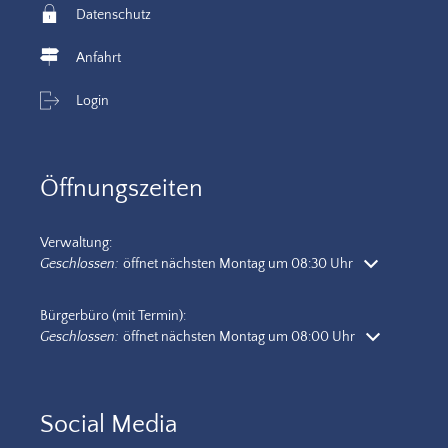
Datenschutz
Anfahrt
Login
Öffnungszeiten
Verwaltung:
Klicken, um weitere Öffnungs- oder Schließzeiten auszublenden
Geschlossen:
öffnet nächsten Montag um 08:30 Uhr
Bürgerbüro (mit Termin):
Klicken, um weitere Öffnungs- oder Schließzeiten auszublenden
Geschlossen:
öffnet nächsten Montag um 08:00 Uhr
Social Media